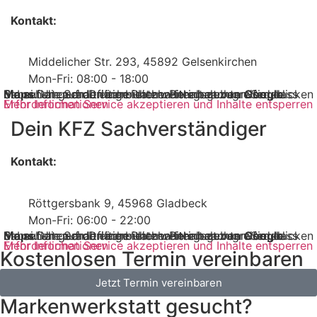
Kontakt:
Middelicher Str. 293, 45892 Gelsenkirchen
Mon-Fri: 08:00 - 18:00
Sie sehen gerade einen Platzhalterinhalt von
Google Maps
. Um auf den eigentlichen Inhalt zuzugreifen, klicken Sie auf die Schaltfläche unten. Bitte beachten Sie, dass dabei Daten an Drittanbieter weitergegeben werden.
Mehr Informationen
Erforderlichen Service akzeptieren und Inhalte entsperren
Dein KFZ Sachverständiger
Kontakt:
Röttgersbank 9, 45968 Gladbeck
Mon-Fri: 06:00 - 22:00
Sie sehen gerade einen Platzhalterinhalt von
Google Maps
. Um auf den eigentlichen Inhalt zuzugreifen, klicken Sie auf die Schaltfläche unten. Bitte beachten Sie, dass dabei Daten an Drittanbieter weitergegeben werden.
Mehr Informationen
Erforderlichen Service akzeptieren und Inhalte entsperren
Kostenlosen Termin vereinbaren
Jetzt Termin vereinbaren
Markenwerkstatt gesucht?