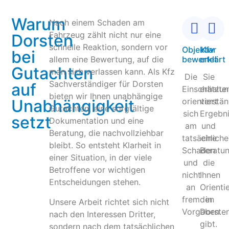
Warum
Nach einem Schaden am
Fahrzeug zählt nicht nur eine
Dorsten
schnelle Reaktion, sondern vor
Objektiv
Klar
bei
allem eine Bewertung, auf die
bewertet
erklärt
Gutachten
man sich verlassen kann. Als Kfz
Die
Sie
Sachverständiger für Dorsten
auf
Einschätzu
erhalte
bieten wir Ihnen unabhängige
Unabhängigkeit
orientiert
verstän
Gutachten, eine sorgfältige
sich
Ergebn
setzt
Dokumentation und eine
am
und
Beratung, die nachvollziehbar
tatsächlich
eine
bleibt. So entsteht Klarheit in
Schaden
Beratun
einer Situation, in der viele
und
die
Betroffene vor wichtigen
nicht
Ihnen
Entscheidungen stehen.
an
Orienti
fremden
in
Unsere Arbeit richtet sich nicht
Vorgaben.
Dorste
nach den Interessen Dritter,
gibt.
sondern nach dem tatsächlichen