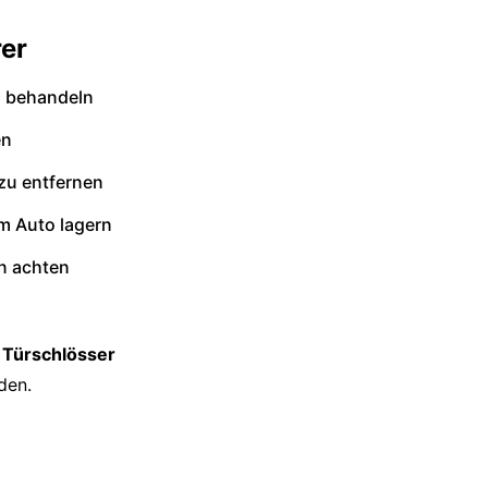
er
l behandeln
en
zu entfernen
im Auto lagern
n achten
 Türschlösser
den.