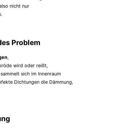
lso nicht nur
.
des Problem
gen
,
röde wird oder reißt,
r sammelt sich im Innenraum
defekte Dichtungen die Dämmung,
ung