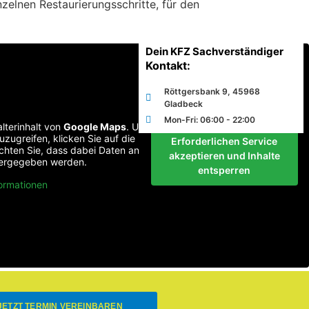
elnen Restaurierungsschritte, für den
Dein KFZ Sachverständiger
Kontakt:
Röttgersbank 9, 45968
Gladbeck
Mon-Fri: 06:00 - 22:00
lterinhalt von
Google Maps
. Um
uzugreifen, klicken Sie auf die
Erforderlichen Service
achten Sie, dass dabei Daten an
akzeptieren und Inhalte
itergegeben werden.
entsperren
ormationen
JETZT TERMIN VEREINBAREN