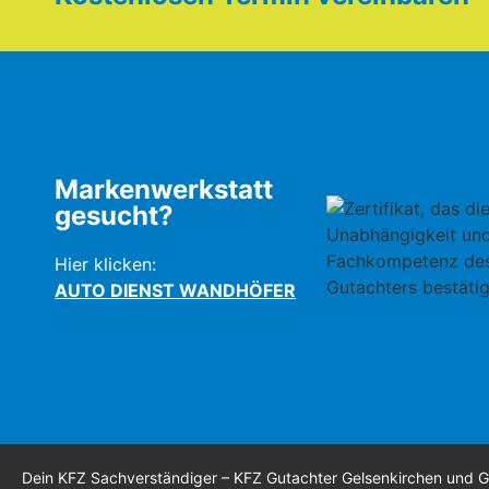
Markenwerkstatt
gesucht?
Hier klicken:
AUTO DIENST WANDHÖFER
Dein KFZ Sachverständiger – KFZ Gutachter Gelsenkirchen und 